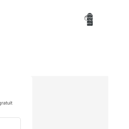
Nombre
total
d’articles
dans le
panier: 0
e
Autres options de connexion
mmandes
Profil
ratuit